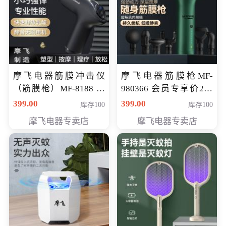
摩飞电器筋膜冲击仪
摩飞电器筋膜枪MF-
（筋膜枪）MF-8188 会
980366 会员专享价299
员专享价268元
元
399.00
399.00
库存100
库存100
摩飞电器专卖店
摩飞电器专卖店