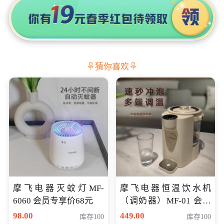
猜你喜欢
摩飞电器灭蚊灯MF-
摩飞电器恒温饮水机
6060 会员专享价68元
（调奶器）MF-01 会员
专享价366元
98.00
449.00
库存100
库存100