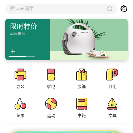
默认关键字
办公
家电
服饰
日用
蔬果
运动
书籍
文具