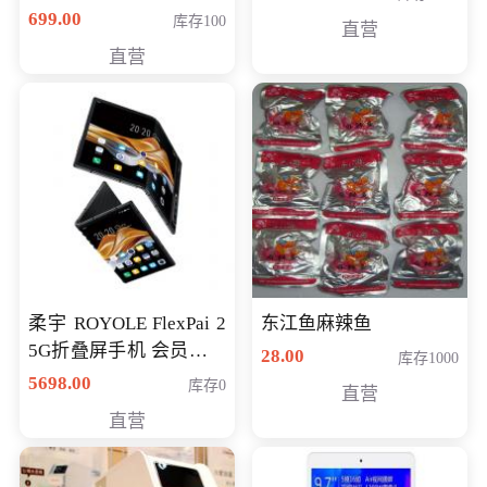
（智能升降养生锅） 会
699.00
库存100
直营
员专享价399元
直营
柔宇 ROYOLE FlexPai 2
东江鱼麻辣鱼
5G折叠屏手机 会员专享
28.00
库存1000
购买价格 4998元
5698.00
库存0
直营
直营