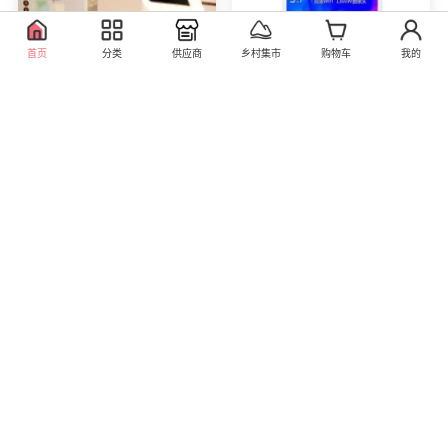
首页
分类
供应商
乡村集市
购物车
我的
人工智能X6直饮水吧
台电平板电脑T98 4G八
（内部测试 请暂时不要
核
购买）
1298.00
618.00
库存476
库存997
健康生活电器专卖店
直营